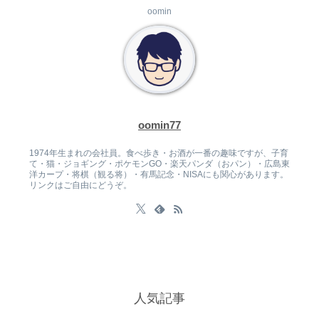
oomin
oomin77
1974年生まれの会社員。食べ歩き・お酒が一番の趣味ですが、子育
て・猫・ジョギング・ポケモンGO・楽天パンダ（おパン）・広島東
洋カープ・将棋（観る将）・有馬記念・NISAにも関心があります。
リンクはご自由にどうぞ。
人気記事