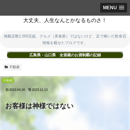
MENU
大丈夫、人生なんとかなるものさ！
掲載店数2,000店超。グルメ（美食家）ではないけど、足で稼いだ飲食店
情報を載せたブログです。
広島県・山口県 全酒蔵のお酒制覇の記録
不動産
不動産
2010.04.20
2023.11.13
お客様は神様ではない