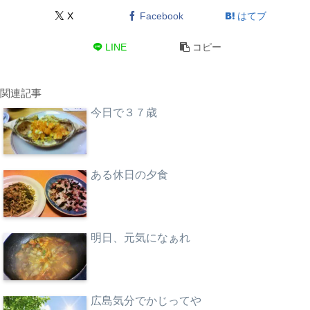
X
Facebook
はてブ
LINE
コピー
関連記事
今日で３７歳
ある休日の夕食
明日、元気になぁれ
広島気分でかじってや