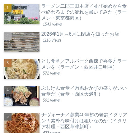
ラーメン二郎三田本店／並び始めから食
べ終わるまでの流れを書いてみた（ラー
メン・東京都港区）
1543 views
2026年1月～6月に閉店を知ったお店
1116 views
とし食堂／アルパーク西棟で喜多方ラー
メンを（ラーメン・西区井口明神）
572 views
ぶしけん食堂／肉系おかずの盛りがいい
食堂だ（食堂・西区天満町）
501 views
ナヴォーナ／創業40年超の老舗イタリア
ン！素朴な味付けは狙いなのか（イタリ
ア料理・西区草津新町）
422 views