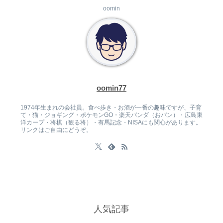
oomin
oomin77
1974年生まれの会社員。食べ歩き・お酒が一番の趣味ですが、子育
て・猫・ジョギング・ポケモンGO・楽天パンダ（おパン）・広島東
洋カープ・将棋（観る将）・有馬記念・NISAにも関心があります。
リンクはご自由にどうぞ。
人気記事