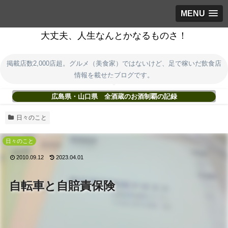
MENU
大丈夫、人生なんとかなるものさ！
掲載店数2,000店超。グルメ（美食家）ではないけど、足で稼いだ飲食店
情報を載せたブログです。
広島県・山口県 全酒蔵のお酒制覇の記録
日々のこと
日々のこと
2010.09.12
2023.04.01
自転車と自賠責保険