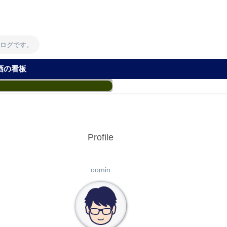
！
ブログです。
酒の看板
Profile
oomin