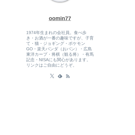
oomin77
1974年生まれの会社員。食べ歩
き・お酒が一番の趣味ですが、子育
て・猫・ジョギング・ポケモン
GO・楽天パンダ（おパン）・広島
東洋カープ・将棋（観る将）・有馬
記念・NISAにも関心があります。
リンクはご自由にどうぞ。