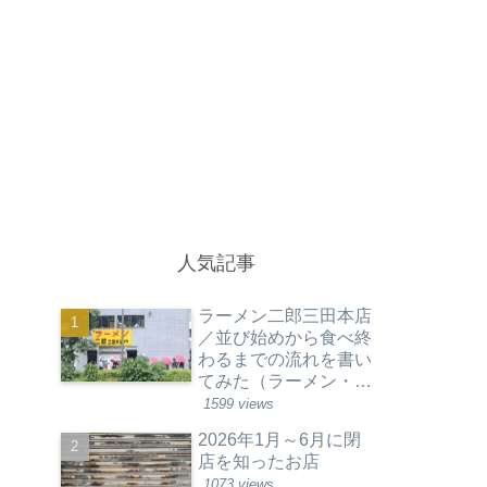
人気記事
ラーメン二郎三田本店
／並び始めから食べ終
わるまでの流れを書い
てみた（ラーメン・東
京都港区）
1599 views
2026年1月～6月に閉
店を知ったお店
1073 views