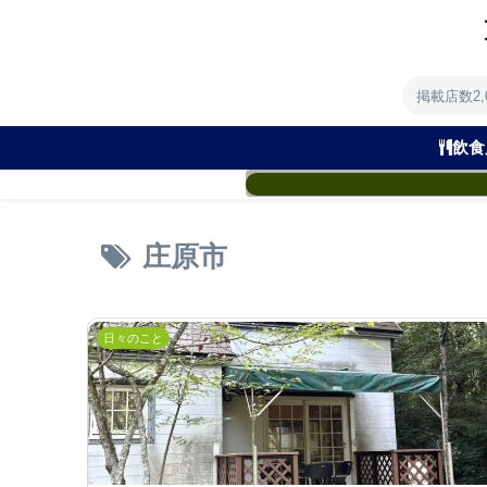
掲載店数2
飲食
庄原市
日々のこと