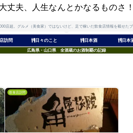
大丈夫、人生なんとかなるものさ
,000店超。グルメ（美食家）ではないけど、足で稼いだ飲食店情報を載せた
店訪問
日々のこと
日本酒
日本
広島県・山口県 全酒蔵のお酒制覇の記録
飲食店訪問