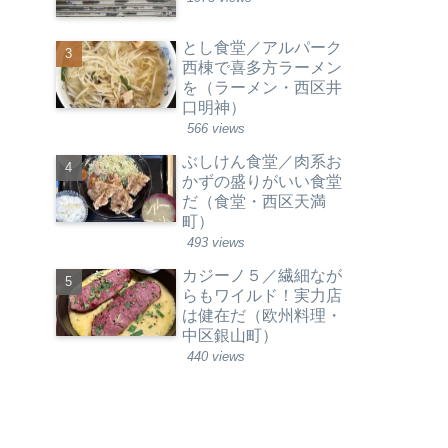
とし食堂／アルパーク
西棟で喜多方ラーメン
を（ラーメン・西区井
口明神）
566 views
ぶしけん食堂／肉系お
かずの盛りがいい食堂
だ（食堂・西区天満
町）
493 views
カジーノ５／繊細なが
らもワイルド！実力店
は健在だ（欧州料理・
中区銀山町）
440 views